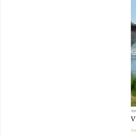
ag
V
Co