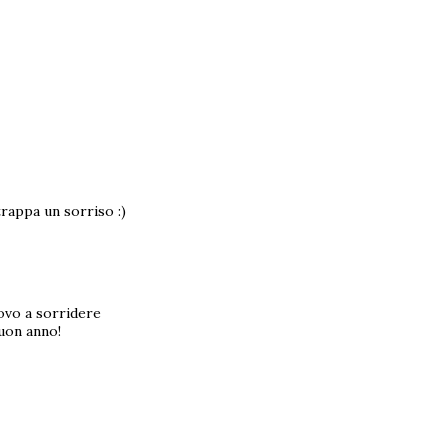
trappa un sorriso :)
ovo a sorridere
uon anno!