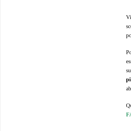
Vi
sc
po
P
es
s
pi
ab
Q
F