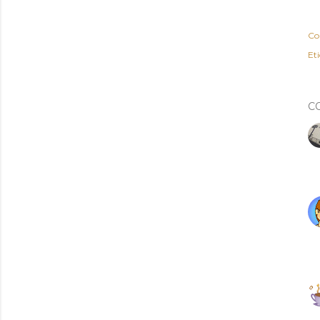
Co
Eti
C