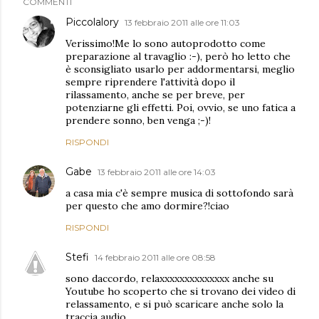
COMMENTI
Piccolalory
13 febbraio 2011 alle ore 11:03
Verissimo!Me lo sono autoprodotto come
preparazione al travaglio :-), però ho letto che
è sconsigliato usarlo per addormentarsi, meglio
sempre riprendere l'attività dopo il
rilassamento, anche se per breve, per
potenziarne gli effetti. Poi, ovvio, se uno fatica a
prendere sonno, ben venga ;-)!
RISPONDI
Gabe
13 febbraio 2011 alle ore 14:03
a casa mia c'è sempre musica di sottofondo sarà
per questo che amo dormire?!ciao
RISPONDI
Stefi
14 febbraio 2011 alle ore 08:58
sono daccordo, relaxxxxxxxxxxxxxx anche su
Youtube ho scoperto che si trovano dei video di
relassamento, e si può scaricare anche solo la
traccia audio.