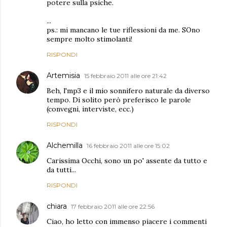
potere sulla psiche.
...
ps.: mi mancano le tue riflessioni da me. SOno
sempre molto stimolanti!
RISPONDI
Artemisia
15 febbraio 2011 alle ore 21:42
Beh, l'mp3 e il mio sonnifero naturale da diverso
tempo. Di solito però preferisco le parole
(convegni, interviste, ecc.)
RISPONDI
Alchemilla
16 febbraio 2011 alle ore 15:02
Carissima Occhi, sono un po' assente da tutto e
da tutti...
RISPONDI
chiara
17 febbraio 2011 alle ore 22:56
Ciao, ho letto con immenso piacere i commenti