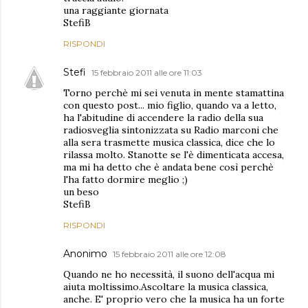
una raggiante giornata
StefiB
RISPONDI
Stefi
15 febbraio 2011 alle ore 11:03
Torno perchè mi sei venuta in mente stamattina
con questo post... mio figlio, quando va a letto,
ha l'abitudine di accendere la radio della sua
radiosveglia sintonizzata su Radio marconi che
alla sera trasmette musica classica, dice che lo
rilassa molto. Stanotte se l'è dimenticata accesa,
ma mi ha detto che è andata bene così perchè
l'ha fatto dormire meglio ;)
un beso
StefiB
RISPONDI
Anonimo
15 febbraio 2011 alle ore 12:08
Quando ne ho necessità, il suono dell'acqua mi
aiuta moltissimo.Ascoltare la musica classica,
anche. E' proprio vero che la musica ha un forte