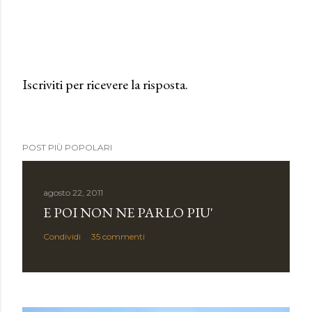
Iscriviti per ricevere la risposta.
P
o
s
POST PIÙ POPOLARI
t
a
u
agosto 22, 2011
n
E POI NON NE PARLO PIU'
c
Condividi
35 commenti
o
m
m
e