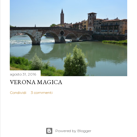
n
t
o
agosto 31, 2016
VERONA MAGICA
Condividi
3 commenti
Powered by Blogger