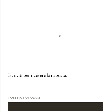
Iscriviti per ricevere la risposta.
P
o
s
POST PIÙ POPOLARI
t
a