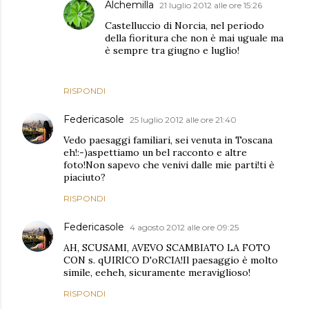
Alchemilla
21 luglio 2012 alle ore 15:26
Castelluccio di Norcia, nel periodo
della fioritura che non è mai uguale ma
è sempre tra giugno e luglio!
RISPONDI
Federicasole
25 luglio 2012 alle ore 21:40
Vedo paesaggi familiari, sei venuta in Toscana
eh!:-)aspettiamo un bel racconto e altre
foto!Non sapevo che venivi dalle mie parti!ti è
piaciuto?
RISPONDI
Federicasole
4 agosto 2012 alle ore 09:25
AH, SCUSAMI, AVEVO SCAMBIATO LA FOTO
CON s. qUIRICO D'oRCIA!Il paesaggio è molto
simile, eeheh, sicuramente meraviglioso!
RISPONDI