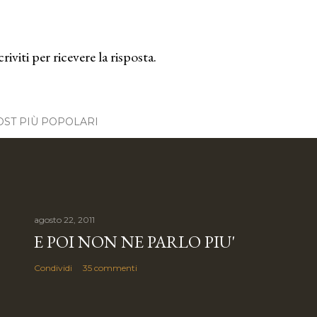
criviti per ricevere la risposta.
OST PIÙ POPOLARI
agosto 22, 2011
E POI NON NE PARLO PIU'
Condividi
35 commenti