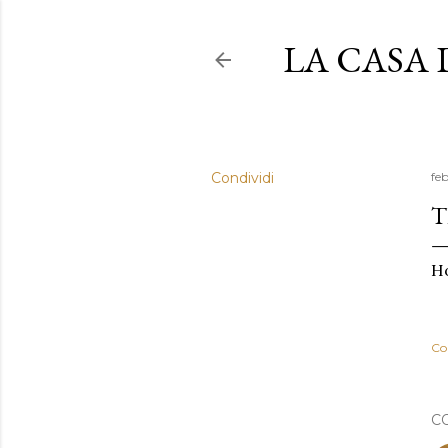
LA CASA
Condividi
fe
T
Ho
Co
C