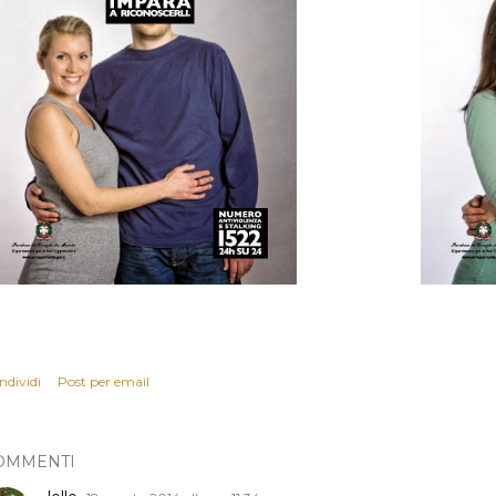
ndividi
Post per email
OMMENTI