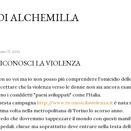
Passa ai contenuti principali
 DI ALCHEMILLA
osto 17, 2014
ICONOSCI LA VIOLENZA
n so voi ma io non posso più comprendere l'omicidio dell
cettare che la violenza verso le donne non sia ancora esaur
no i cosiddetti "paesi sviluppati" come l'Italia.
uesta campagna
http://www.riconoscilaviolenza.it
è nata n
ima volta nella metropolitana di Torino lo scorso anno.
edo che dovremmo tappezzare il mondo con questi manifest
pedali, chiese ma soprattutto deve entrare nella testa del