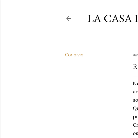
LA CASA
Condividi
ag
R
No
ac
so
Q
pr
Cr
os