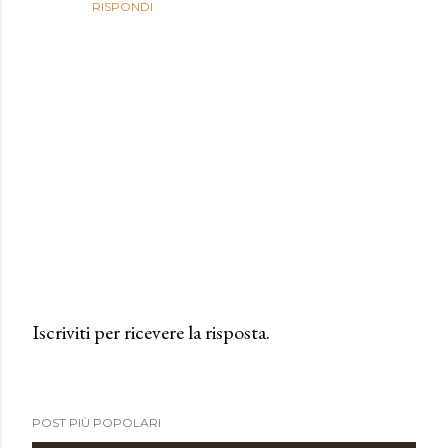
RISPONDI
Iscriviti per ricevere la risposta.
P
o
s
POST PIÙ POPOLARI
t