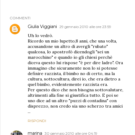
COMMENTI
Giulia Viggiani
29 gennaio 2010 alle ore 23:59
Uh lo vedrò.
Ricordo un mio lupetto,8 anni, che una volta,
accusandone un altro di avergli "rubato"
qualcosa, lo apostrofò dicendogli "sei un
marocchino" e quando io gli chiesi perchè
diceva questo lui rispose "è per dire ladro". Ora
immagino che sicuramente non lo si potesse
definire razzista, il bimbo no di certo, ma la
cultura, sottocultura, direi io, che era dietro a
quel bimbo, evidentemente razzista era.
Per questo dico che non bisogna sottovalutare,
altrimenti alla fine si giustifica tutto. E poi se
uno dice ad un altro "puzzi di contadina" con
disprezzo, non credo sia uno scherzo tra amici
...
RISPONDI
marina
30 gennaio 2010 alle ore 04:19