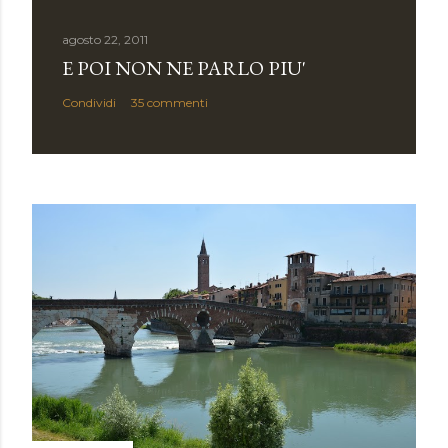
a
u
agosto 22, 2011
n
E POI NON NE PARLO PIU'
c
Condividi
35 commenti
o
m
m
e
n
t
o