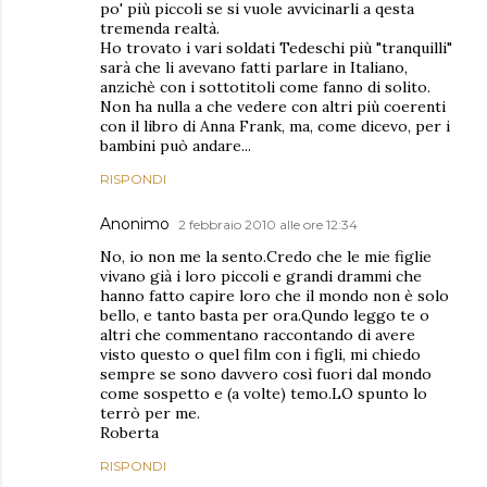
po' più piccoli se si vuole avvicinarli a qesta
tremenda realtà.
Ho trovato i vari soldati Tedeschi più "tranquilli"
sarà che li avevano fatti parlare in Italiano,
anzichè con i sottotitoli come fanno di solito.
Non ha nulla a che vedere con altri più coerenti
con il libro di Anna Frank, ma, come dicevo, per i
bambini può andare...
RISPONDI
Anonimo
2 febbraio 2010 alle ore 12:34
No, io non me la sento.Credo che le mie figlie
vivano già i loro piccoli e grandi drammi che
hanno fatto capire loro che il mondo non è solo
bello, e tanto basta per ora.Qundo leggo te o
altri che commentano raccontando di avere
visto questo o quel film con i figli, mi chiedo
sempre se sono davvero così fuori dal mondo
come sospetto e (a volte) temo.LO spunto lo
terrò per me.
Roberta
RISPONDI