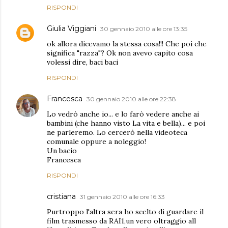
RISPONDI
Giulia Viggiani
30 gennaio 2010 alle ore 13:35
ok allora dicevamo la stessa cosa!!! Che poi che
significa "razza"? Ok non avevo capito cosa
volessi dire, baci baci
RISPONDI
Francesca
30 gennaio 2010 alle ore 22:38
Lo vedrò anche io... e lo farò vedere anche ai
bambini (che hanno visto La vita e bella)... e poi
ne parleremo. Lo cercerò nella videoteca
comunale oppure a noleggio!
Un bacio
Francesca
RISPONDI
cristiana
31 gennaio 2010 alle ore 16:33
Purtroppo l'altra sera ho scelto di guardare il
film trasmesso da RAI1,un vero oltraggio all