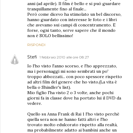
anni (ad aprile). Il film è bello e si può guardare
tranquillamente fino al finale...
Però come dicevo ha stimolato un bel discorso,
hanno guardato con interesse le foto e i libri
che avevamo sui campi di concentramento. E
forse, ogni tanto, serve sapere che il mondo
non è SOLO bellissimo!
RISPONDI
Stefi
1 febbraio 2010 alle ore 08:27
Io l'ho visto l'anno scorso, e l'ho apprezzato,
ma i personaggi mi sono sembrati un po'
troppo abbozzati... con poco spessore rispetto
ad altri film del genere che ho visto,(La vita è
bella o Shindler's list).
Mio figlio l'ha visto 2 o 3 volte, anche pochi
giorni fa in classe dove ha portato lui il DVD da
vedere.
Quello su Anna Frank di Rai 1 l'ho visto perchè
quella sera non ne hanno fatti altri e l'ho
trovato molto edulcorato rispetto alla realtà,
ma probabilmente adatto ai bambini anche un