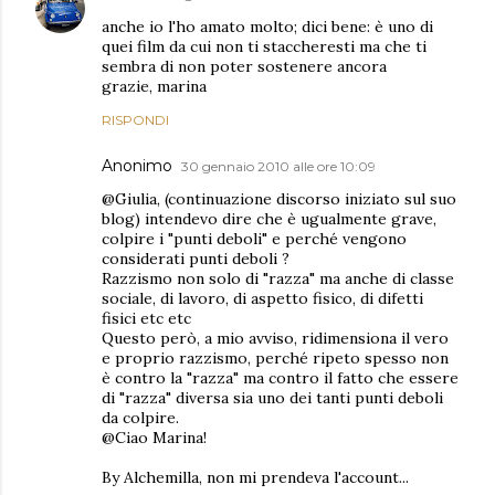
anche io l'ho amato molto; dici bene: è uno di
quei film da cui non ti staccheresti ma che ti
sembra di non poter sostenere ancora
grazie, marina
RISPONDI
Anonimo
30 gennaio 2010 alle ore 10:09
@Giulia, (continuazione discorso iniziato sul suo
blog) intendevo dire che è ugualmente grave,
colpire i "punti deboli" e perché vengono
considerati punti deboli ?
Razzismo non solo di "razza" ma anche di classe
sociale, di lavoro, di aspetto fisico, di difetti
fisici etc etc
Questo però, a mio avviso, ridimensiona il vero
e proprio razzismo, perché ripeto spesso non
è contro la "razza" ma contro il fatto che essere
di "razza" diversa sia uno dei tanti punti deboli
da colpire.
@Ciao Marina!
By Alchemilla, non mi prendeva l'account...