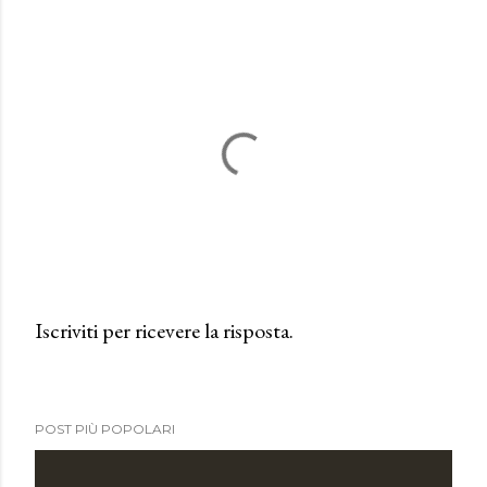
Iscriviti per ricevere la risposta.
P
o
s
POST PIÙ POPOLARI
t
a