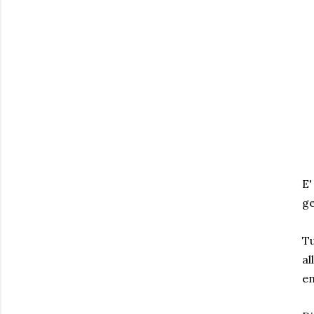
E'
ge
Tu
al
en