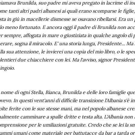
iamava Brunilda, suo padre mi aveva pregato in lacrime di ind
me tanti altri padri albanesi ai quali erano scomparse le figlie
sta in giù in macellerie dismesse se osavano ribellarsi. Era un
lo meno fortunato. E ancora oggi il padre di Brunilda non acce
r sempre, affogata in mare o giustiziata in qualche angolo di p
erare, sogna il miracolo. E' una storia lunga, Presidente... Ma
lla sua attenzione, le invierei una copia del mio libro, o le spe
lentieri due chiacchiere con lei. Ma l'avviso, signor President
 ingoio.
 nome di ogni Stella, Bianca, Brunilda e delle loro famiglie qu
vevo. In questi vent'anni di difficile transizione l'Albania s'è i
lte ferite con le sue stesse mani, ma nel popolo albanese cre
nalmente camminare a spalle dritte e testa alta. L'Albania non
mprensione per le umiliazioni gratuite. Credo che se lei la s
ammi umani come materiale per battutacce da bar a tarda or