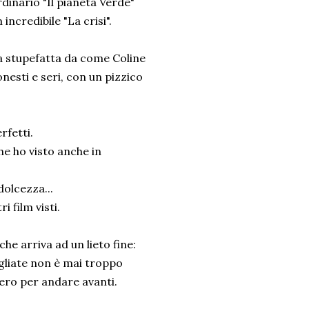
rdinario "Il pianeta Verde"
ncredibile "La crisi".
a stupefatta da come Coline
esti e seri, con un pizzico
rfetti.
he ho visto anche in
dolcezza...
 film visti.
he arriva ad un lieto fine:
agliate non è mai troppo
cero per andare avanti.