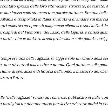
ccontato sprazzi delle loro vite violate, strozzate, devastate. A
evano inciso sullo stomaco una parola: puttana. Era una bella 
 Albania e trasportata in Italia, si rifiutava di andare sul mar
upri collettivi ad opera di magnaccia albanesi e soci italiani, 
rciapiedi del Piemonte, del Lazio, della Liguria, e chissà quanti 
ù tardi - che le incisero la sua professione sulla pancia: così, 
 tempi era una bella ragazza, sì. Oggi è solo un rifiuto della s
ù, non diventerà mai madre e nonna. Quel puttana sulla panci
rlume di speranza e di fiducia nell'uomo, il massacro dei client
strutto l'utero.
lle "belle ragazze" scrissi un romanzo, pubblicato in Italia con 
ù tardi girai un documentario per la tivù svizzera: andai in cerc