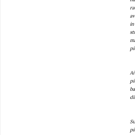
ra
av
in
st
ma
pi
Ai
pi
ba
di
Su
pi