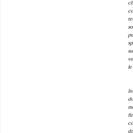
ch
co
te
so
pe
sp
su
vo
le
In
do
mo
fi
co
dr