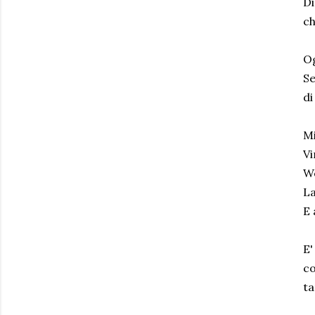
Di
ch
Og
Se
di
Mi
Vi
We
La
E 
E'
co
ta