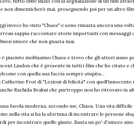
cevo, tutto ebbe inizio con la segnalazione di un film strao
e non dimenticherò mai, proseguendo poi per un altro film i
gi invece ho visto "Chaos" e sono rimasta ancora una volt
rreau sappia raccontare storie importanti con messaggi on
 buon umore che non guasta mai.
 è piaciuto moltissimo Chaos e trovo che gli attori siano pe
ncent Lindon che è presente in tutti i film che ho citato e c
lcome con quella sua faccia sempre stupita...
 Catherine Frot di "Lezioni di felicità" con quell'innocente 
anche Rachida Brakni che purtroppo non ho ritrovato in altri
 una favola moderna, secondo me, Chaos. Una vita difficile c
me nella vita si ha la sfortuna di incontrare le persone sb
rdi per incontrare quelle giuste. Basta un po' d'amore sin