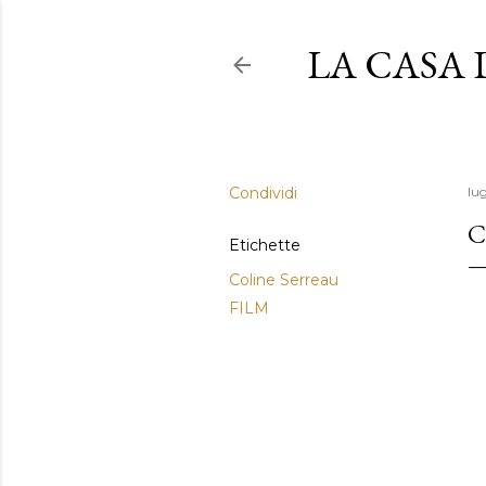
LA CASA
Condividi
lug
C
Etichette
Coline Serreau
FILM