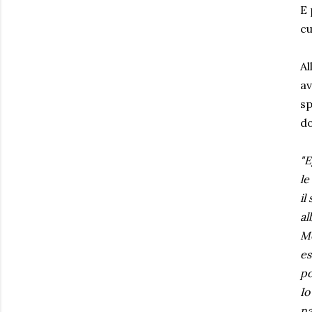
E 
cu
Al
av
sp
do
"E
le
il
al
Me
es
po
Io
na