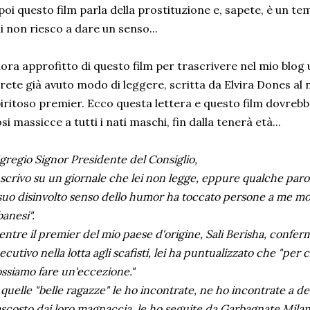
poi questo film parla della prostituzione e, sapete, è un t
i non riesco a dare un senso...
lora approfitto di questo film per trascrivere nel mio blog u
rete già avuto modo di leggere, scritta da Elvira Dones a
iritoso premier. Ecco questa lettera e questo film dovreb
si massicce a tutti i nati maschi, fin dalla tenerà età...
gregio Signor Presidente del Consiglio,
 scrivo su un giornale che lei non legge, eppure qualche paro
 suo disinvolto senso dello humor ha toccato persone a me mol
banesi".
ntre il premier del mio paese d'origine, Sali Berisha, confer
ecutivo nella lotta agli scafisti, lei ha puntualizzato che "per 
ssiamo fare un'eccezione."
 quelle "belle ragazze" le ho incontrate, ne ho incontrate a dec
scosto dai loro magnaccia, le ho seguite da Garbagnate Milane