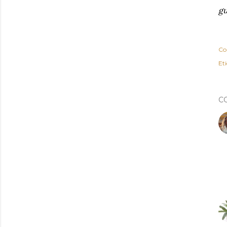
gu
Co
Eti
C