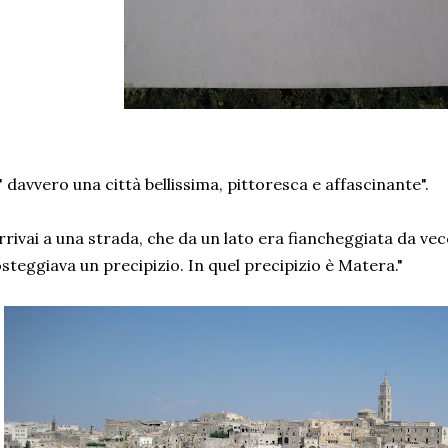
' davvero una città bellissima, pittoresca e affascinante".
rrivai a una strada, che da un lato era fiancheggiata da vecc
steggiava un precipizio. In quel precipizio è Matera."