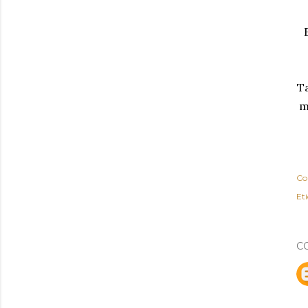
Ta
m
Co
Eti
C