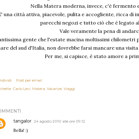
Nella Matera moderna, invece, c'è fermento
E' una città attiva, piacevole, pulita e accogliente, ricca di 
parecchi negozi e tutto ciò che è legato a
Vale veramente la pena di andarc
ntissima gente che l'estate macina moltissimi chilometri 
are del sud d'Italia, non dovrebbe farsi mancare una visita
Per me, si capisce, è stato amore a prim
ndividi
Post per email
chette:
Carlo Levi
Matera
Vacanze
Viaggi
OMMENTI
tangalor
24 agosto 2010 alle ore 09:12
Bella! :)