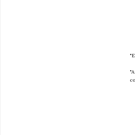
"E
"A
co