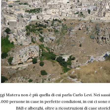
gi Matera non è più quella di cui parla Carlo Levi. Nei sass
.000 persone in case in perfette condizioni, in cui ci sono m
B&B e alberghi, oltre a ricostruzioni di case storic