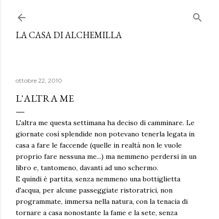
Passa ai contenuti principali
LA CASA DI ALCHEMILLA
ottobre 22, 2010
L'ALTRA ME
L'altra me questa settimana ha deciso di camminare. Le
giornate così splendide non potevano tenerla legata in
casa a fare le faccende (quelle in realtà non le vuole
proprio fare nessuna me...) ma nemmeno perdersi in un
libro e, tantomeno, davanti ad uno schermo.
E quindi è partita, senza nemmeno una bottiglietta
d'acqua, per alcune passeggiate ristoratrici, non
programmate, immersa nella natura, con la tenacia di
tornare a casa nonostante la fame e la sete, senza