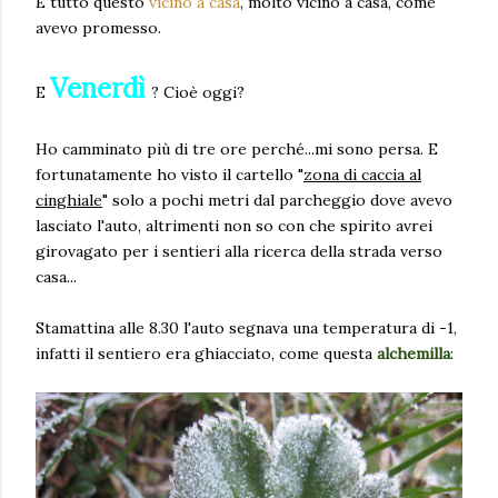
E tutto questo
vicino a casa
, molto vicino a casa, come
avevo promesso.
Venerdì
E
? Cioè oggi?
Ho camminato più di tre ore perché...mi sono persa. E
fortunatamente ho visto il cartello "
zona di caccia al
cinghiale
" solo a pochi metri dal parcheggio dove avevo
lasciato l'auto, altrimenti non so con che spirito avrei
girovagato per i sentieri alla ricerca della strada verso
casa...
Stamattina alle 8.30 l'auto segnava una temperatura di -1,
infatti il sentiero era ghiacciato, come questa
alchemilla
: