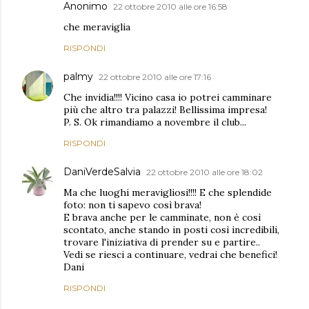
Anonimo
22 ottobre 2010 alle ore 16:58
che meraviglia
RISPONDI
palmy
22 ottobre 2010 alle ore 17:16
Che invidia!!!! Vicino casa io potrei camminare
più che altro tra palazzi! Bellissima impresa!
P. S. Ok rimandiamo a novembre il club...
RISPONDI
DaniVerdeSalvia
22 ottobre 2010 alle ore 18:02
Ma che luoghi meravigliosi!!!! E che splendide
foto: non ti sapevo così brava!
E brava anche per le camminate, non è così
scontato, anche stando in posti così incredibili,
trovare l'iniziativa di prender su e partire..
Vedi se riesci a continuare, vedrai che benefici!
Dani
RISPONDI