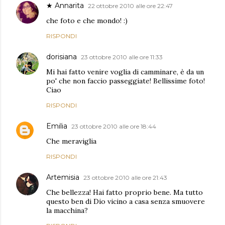
★ Annarita
22 ottobre 2010 alle ore 22:47
che foto e che mondo! :)
RISPONDI
dorisiana
23 ottobre 2010 alle ore 11:33
Mi hai fatto venire voglia di camminare, è da un
po' che non faccio passeggiate! Bellissime foto!
Ciao
RISPONDI
Emilia
23 ottobre 2010 alle ore 18:44
Che meraviglia
RISPONDI
Artemisia
23 ottobre 2010 alle ore 21:43
Che bellezza! Hai fatto proprio bene. Ma tutto
questo ben di Dio vicino a casa senza smuovere
la macchina?