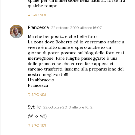
spalle per un'immersione nella natura... forse fra
qualche tempo.
RISPONDI
Francesca
22 ottobre 2010 alle ore 16:07
Ma che bei posti... e che belle foto.
La zona dove Roberto ed io vorremmo andare a
vivere è molto simile e spero anche io un
giorno di poter postare sul blog delle foto così
meravigliose. Fare lunghe passeggiate è una
delle prime cose che vorrei fare appena ci
saremo trasferiti, insieme alla preparazione del
nostro mega-orto!!!
Un abbraccio
Francesca
RISPONDI
Sybille
22 ottobre 2010 alle ore 16:12
(W-o-w!!)
RISPONDI