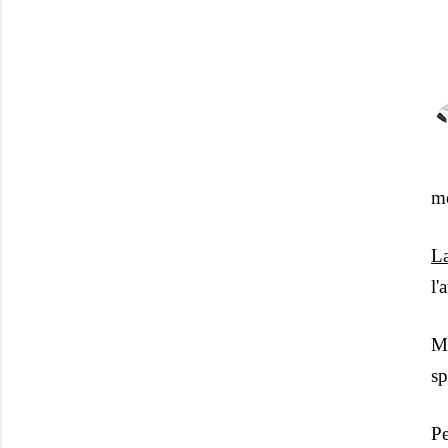
mo
L
l'
Ma
sp
Pe