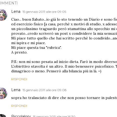
OMMENTI
Lena
15 gennaio 2011 alle ore 09:05
Ciao... buon Sabato...io già lo sto tenendo un Diario e sono fie
ed esercizio fisico [a casa, perchè x motivi di studio, x ades
un piccolissimo traguardo però stamattina allo specchio mi 
provato...credo scriverò un post x condividere la mia sensaz
Mi piace tutto quello che hai scritto perchè lo condivido...
mi ispira e mi piace.
Mi piace questa tua "rubrica".
A presto.
P.S.: non mi sono pesata ad inizio dieta. Farò in modo diver
L'obiettivo stavolta è un altro. Il mio benessere psicofisico
dimagrisco o meno. Penserò alla bilancia più in là. =)
RISPONDI
Lena
15 gennaio 2011 alle ore 09:08
sopra ho tralasciato di dire che non posso tornare in palestr
RISPONDI
Piccolalory
15 gennaio 2011 alle ore 16:30