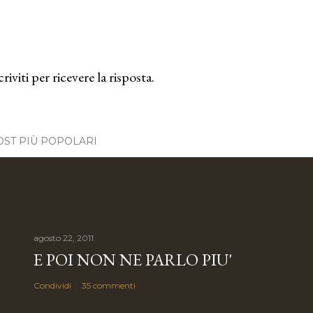
criviti per ricevere la risposta.
OST PIÙ POPOLARI
agosto 22, 2011
E POI NON NE PARLO PIU'
Condividi
35 commenti