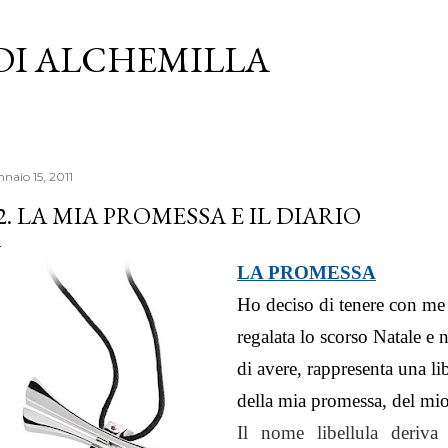
Passa ai contenuti principali
 DI ALCHEMILLA
naio 15, 2011
2. LA MIA PROMESSA E IL DIARIO
LA PROMESSA
Ho deciso di tenere con me
regalata lo scorso Natale 
di avere, r
appresenta una li
della mia promessa, del m
Il nome libellula deriva 