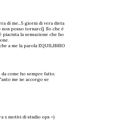
ra di me...5 giorni di vera dieta
so non posso tornarci]. So che è
è piaciuta la sensazione che ho
ione.
anche a me la parola EQUILIBRIO
so da come ho sempre fatto.
. Tanto me ne accorgo se
a x motivi di studio ops =)