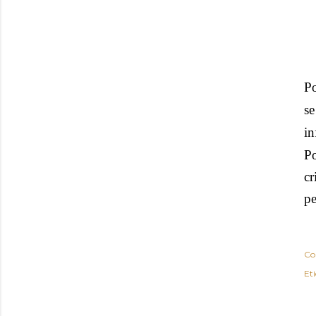
Po
se
in
Po
cr
pe
Co
Eti