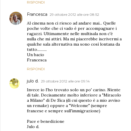
RISPONDI
Francesca
29 ottobre 2012 alle ore 08:52
Al cinema non ci riesco ad andare mai... Quelle
poche volte che ci vado è per accompagnare i
ragazzi. Ultimamente nelle multisala non c'è
nulla che mi attiri. Ma mi piacerebbe iscrivermi a
qualche sala alternativa ma sono così lontana da
tutto...........
Un bacio
Francesca
RISPONDI
julo d.
29 ottobre 2012 alle ore 09:14
Invece io l'ho trovato solo un po' carino. Niente
di tale. Decisamente molto inferiore a "Miracolo
a Milano" di De Sica (di cui questo è a mio avviso
un remake) oppure a "Welcome" (sempre
francese e sempre sull'immigrazione)
Pace e benedizione
Julo d.