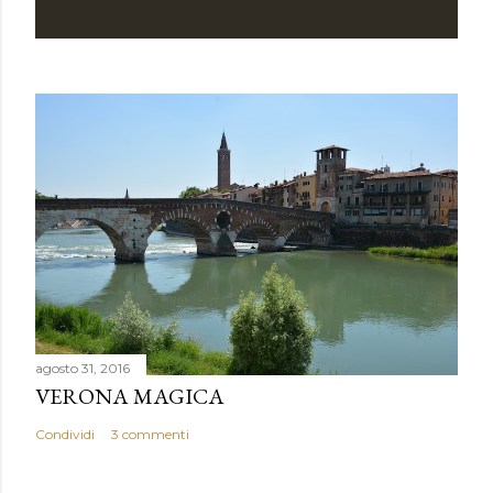
m
m
e
n
t
o
agosto 31, 2016
VERONA MAGICA
Condividi
3 commenti