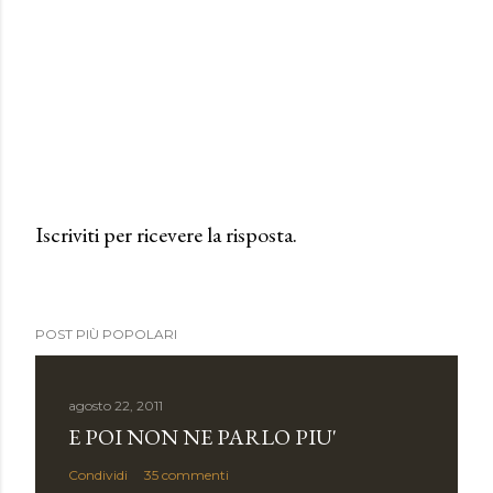
Iscriviti per ricevere la risposta.
P
o
s
POST PIÙ POPOLARI
t
a
u
agosto 22, 2011
n
E POI NON NE PARLO PIU'
c
Condividi
35 commenti
o