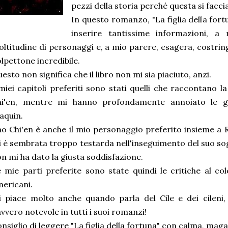
pezzi della storia perché questa si facci
In questo romanzo, "La figlia della fortu
inserire tantissime informazioni, a
ltitudine di personaggi e, a mio parere, esagera, costri
lpettone incredibile.
esto non significa che il libro non mi sia piaciuto, anzi.
miei capitoli preferiti sono stati quelli che raccontano 
hi'en, mentre mi hanno profondamente annoiato le g
aquin.
o Chi'en è anche il mio personaggio preferito insieme a
 è sembrata troppo testarda nell'inseguimento del suo sog
n mi ha dato la giusta soddisfazione.
 mie parti preferite sono state quindi le critiche al colo
ericani.
 piace molto anche quando parla del Cile e dei cileni
vvero notevole in tutti i suoi romanzi!
nsiglio di leggere "La figlia della fortuna" con calma, mag