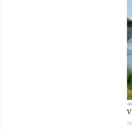
ag
V
Co