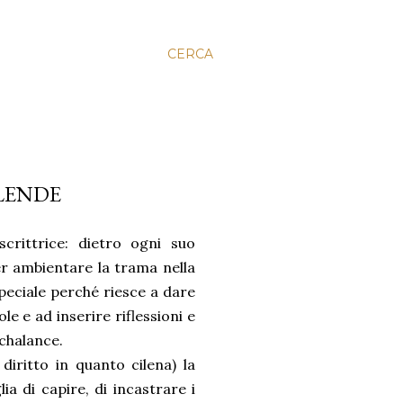
CERCA
LLENDE
crittrice: dietro ogni suo
r ambientare la trama nella
 speciale perché riesce a dare
e e ad inserire riflessioni e
nchalance.
diritto in quanto cilena) la
ia di capire, di incastrare i