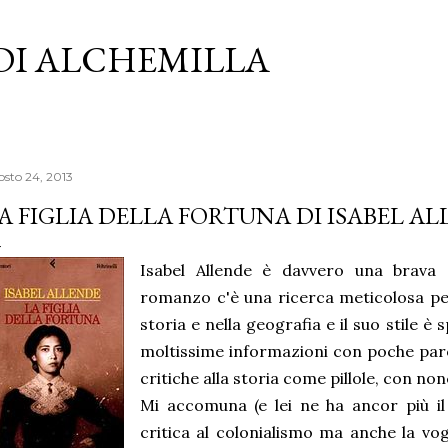
Passa ai contenuti principali
 DI ALCHEMILLA
osto 24, 2013
A FIGLIA DELLA FORTUNA DI ISABEL A
Isabel Allende è davvero una brava s
romanzo c'è una ricerca meticolosa pe
storia e nella geografia e il suo stile è
moltissime informazioni con poche parol
critiche alla storia come pillole, con no
Mi accomuna (e lei ne ha ancor più il 
critica al colonialismo ma anche la vogl