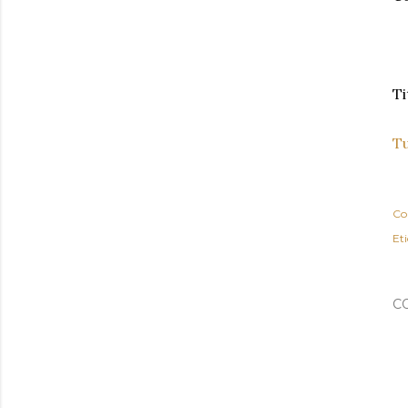
Ti
Tu
Co
Eti
C