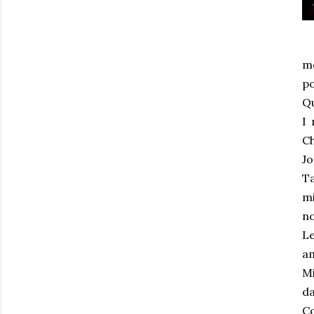
mo
po
Qu
I 
C
Jo
Ta
mi
no
Le
am
Mi
da
Co