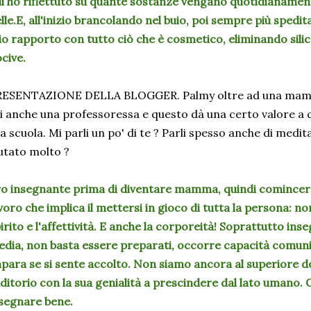
i ho riflettuto su quante sostanze vengano quotidianament
lle.E, all'inizio brancolando nel buio, poi sempre più spedi
o rapporto con tutto ciò che è cosmetico, eliminando silic
cive.
RESENTAZIONE DELLA BLOGGER. Palmy oltre ad una mamm
i anche una professoressa e questo dà una certo valore a q
la scuola. Mi parli un po' di te ? Parli spesso anche di medit
utato molto ?
o insegnante prima di diventare mamma, quindi comincerò 
voro che implica il mettersi in gioco di tutta la persona: n
irito e l'affettività. E anche la corporeità! Soprattutto in
dia, non basta essere preparati, occorre capacità comunica
para se si sente accolto. Non siamo ancora al superiore d
uditorio con la sua genialità a prescindere dal lato umano.
segnare bene.