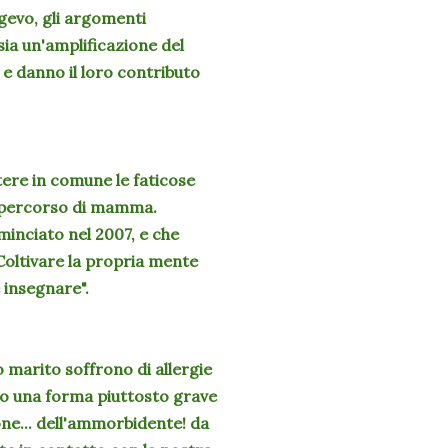
eggevo, gli argomenti
 sia un'amplificazione del
 e danno il loro contributo
tere in comune le faticose
o percorso di mamma.
minciato nel 2007, e che
 Coltivare la propria mente
 insegnare".
io marito soffrono di allergie
to una forma piuttosto grave
one... dell'ammorbidente! da