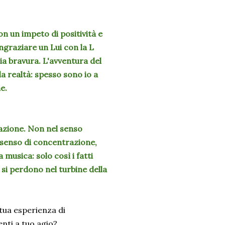
 un impeto di positività e
ngraziare un Lui con la L
ia bravura. L'avventura del
a realtà: spesso sono io a
e.
tazione. Non nel senso
l senso di concentrazione,
a musica: solo così i fatti
si perdono nel turbine della
ua esperienza di
senti a tuo agio?