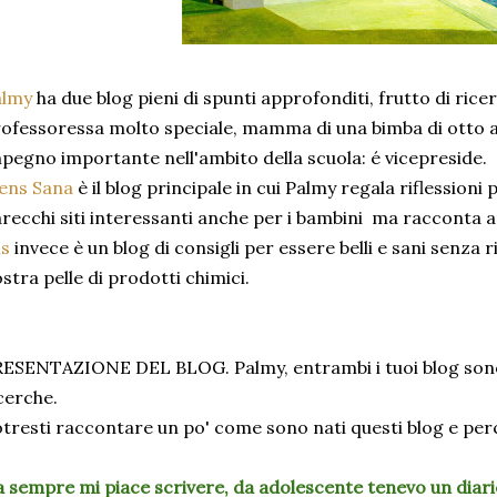
almy
ha due blog pieni di spunti approfonditi, frutto di ric
ofessoressa molto speciale, mamma di una bimba di otto an
pegno importante nell'ambito della scuola: é vicepreside.
ens Sana
è il blog principale in cui Palmy regala riflessioni 
recchi siti interessanti anche per i bambini ma racconta an
is
invece è un blog di consigli per essere belli e sani senza r
stra pelle di prodotti chimici.
ESENTAZIONE DEL BLOG. Palmy, entrambi i tuoi blog sono
cerche.
tresti raccontare un po' come sono nati questi blog e per
 sempre mi piace scrivere, da adolescente tenevo un diario 