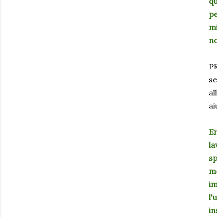
qu
pe
mi
no
P
se
al
ai
Er
la
sp
me
im
l'
in