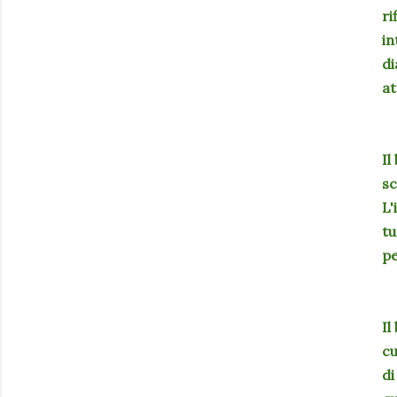
ri
in
di
at
Il
sc
L'
tu
pe
Il
cu
di