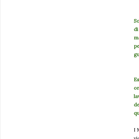
So
di
ma
pe
gu
Es
or
la
de
qu
I 
vi