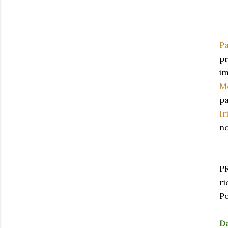
P
pr
im
M
pa
Ir
no
PR
ri
Po
Da