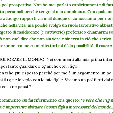
 po' prospettiva. Non ho mai parlato esplicitamente di fat
to personali perché tengo al mio anonimato. Con qualcuno
trattengo rapporti via mail dunque ci conosciamo per no
che nella vita, ma poiché svolgo un ruolo lavorativo abbast
getto di maldicenze (e cattiverie) preferisco chiamarmi so
ò non vuol dire che non sia vera e sincera in ciò che scrivo,
terpone tra me e i miei lettori mi dà la possibilità di esser
GLIORARE IL MONDO. Nei commenti alla mia prima intervi
portante guardare il tg anche con i figli.
n ti ho più risposto perché per me è un argomento un po'
i il tg né lo vedo con le mie figlie. Viviamo un po' fuori da
 cosa ne pensi ?
 commento cui fai riferimento era questo: "
è vero che i Tg 
 è importante abituare i nostri figli a interessarsi del mondo..