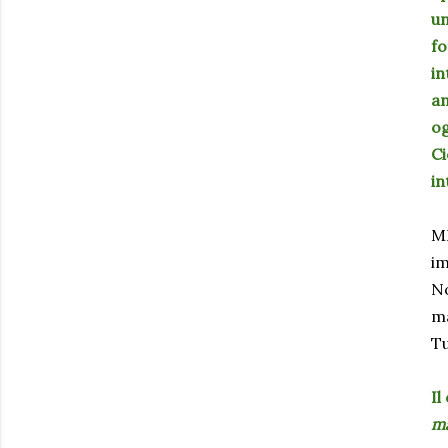
un
fo
in
an
og
Ci
in
MI
im
No
ma
Tu
Il
ma