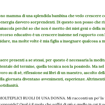
no mamma di una splendida bambina che vedo crescere con
 energia davvero sorprendenti. Di questo non posso che ri
iuscola perché so che non è merito dei miei geni o della m
rcorso educativo è un crescere insieme nel rapporto con l
idare, ma molte volte è mia figlia a insegnare qualcosa a m
sere presenti a se stessi, per questo è necessaria la medi
ientale del termine, quella tecnica non la possiedo. Ma ne
voro su di sè, riflessione sui libri di un maestro, ascolto dell
lla giornata diventano avvenimenti, esperienze. Altrimenti 
otidianità.
MOLTEPLICI RUOLI DI UNA DONNA. Mi racconti un po' la t
cepreside? Qual è il ruolo che soffri di più e quello in cui ti 