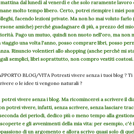
 mattina dal lunedì al venerdì e che solo raramente lavoro
mane molto tempo libero. Certo, potrei riempire i miei po
lleghi, facendo lezioni private. Ma non ho mai voluto farlo
rsone amiche) perché guadagnare di più, a prezzo del mio
iorità. Pago un mutuo, quindi non nuoto nell'oro, ma non 
 viaggio una volta l'anno, posso comprare libri, posso perm
nza. Rinuncio volentieri allo shopping (anche perché mi sta
gali semplici, libri soprattutto, non compro vestiti costosi.
PPORTO BLOG/VITA Potresti vivere senza i tuoi blog ? Ti s
rivere o le idee ti vengono naturali ?
, potrei vivere senza i blog. Ma ricomincerei a scrivere il dia
n potrei vivere, infatti, senza scrivere, senza lasciare trac
seconda dei periodi, dedico più o meno tempo alla gestione
 scoperte e gli avvenimenti della mia vita: per esempio, c'è i
passiono di un argomento e allora scrivo quasi solo di quel