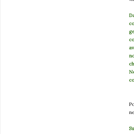
Da
co
ge
co
av
no
ch
Ne
co
Po
ne
Su