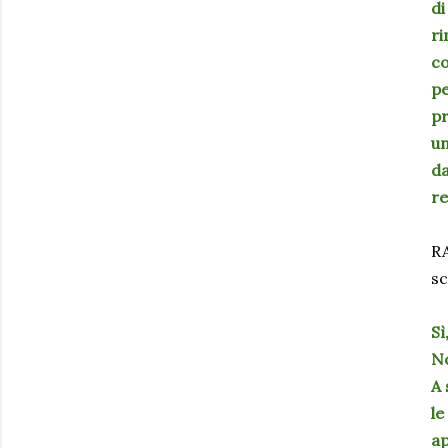
di
ri
co
pe
pr
un
da
re
RA
sc
Sì
No
A 
le
ap