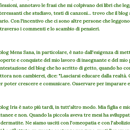
flessioni, annotavo le frasi che mi colpivano dei libri che l
teressanti che studiavo, testi di canzoni... trovo che il blog
ario. Con l'incentivo che ci sono altre persone che leggono
traverso i commenti e lo scambio di pensieri.
 blog Mens Sana, in particolare, è nato dall'esigenza di met
operte e conquiste del mio lavoro di insegnante e del mi
intestazione del blog che ho scritto di getto, quando ho co
ttora non cambierei, dice: "Lasciarsi educare dalla realtà.
r poter crescere e comunicare. Osservare per imparare e
 blog Iris è nato più tardi, in tutt'altro modo. Mia figlia e m
tanee e non. Quando la piccola aveva tre mesi ha sviluppa
 dermatite. Ne siamo usciti con l'omeopatia e con l'abolizi