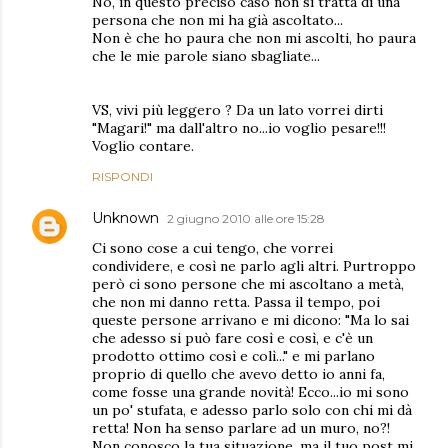
No, in questo preciso caso non si tratta di una
persona che non mi ha già ascoltato...
Non è che ho paura che non mi ascolti, ho paura
che le mie parole siano sbagliate...
VS, vivi più leggero ? Da un lato vorrei dirti
"Magari!" ma dall'altro no...io voglio pesare!!!
Voglio contare.
RISPONDI
Unknown
2 giugno 2010 alle ore 15:28
Ci sono cose a cui tengo, che vorrei
condividere, e così ne parlo agli altri. Purtroppo
però ci sono persone che mi ascoltano a metà,
che non mi danno retta. Passa il tempo, poi
queste persone arrivano e mi dicono: "Ma lo sai
che adesso si può fare così e così, e c'è un
prodotto ottimo così e colì..." e mi parlano
proprio di quello che avevo detto io anni fa,
come fosse una grande novità! Ecco...io mi sono
un po' stufata, e adesso parlo solo con chi mi dà
retta! Non ha senso parlare ad un muro, no?!
Non conosco la tua situazione, ma il tuo post mi