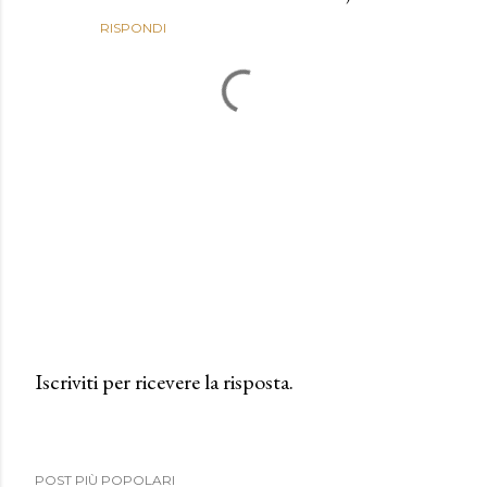
RISPONDI
Iscriviti per ricevere la risposta.
P
o
s
POST PIÙ POPOLARI