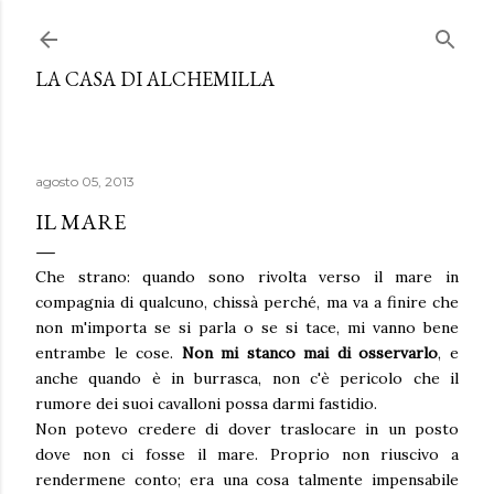
Passa ai contenuti principali
LA CASA DI ALCHEMILLA
agosto 05, 2013
IL MARE
Che strano: quando sono rivolta verso il mare in
compagnia di qualcuno, chissà perché, ma va a finire che
non m'importa se si parla o se si tace, mi vanno bene
entrambe le cose.
Non mi stanco mai di osservarlo
, e
anche quando è in burrasca, non c'è pericolo che il
rumore dei suoi cavalloni possa darmi fastidio.
Non potevo credere di dover traslocare in un posto
dove non ci fosse il mare. Proprio non riuscivo a
rendermene conto; era una cosa talmente impensabile