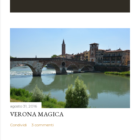
o
m
m
e
n
t
o
agosto 31, 2016
VERONA MAGICA
Condividi
3 commenti