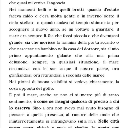
che quasi mi veniva l'angoscia.
Nei momenti belli e in quelli brutti, quando d'estate
faceva caldo e c'era molta gente o in inverno sotto il
cielo stellato, o quando andavo al tempio shintoista per
accogliere il nuovo anno, se mi voltavo a guardare, il
mare era sempre lì. Sia che fossi piccola o che diventassi
grande, sia che morisse la nonnina della porta accanto o
che nascesse un bambino nella casa del dottore, sia al mio
primo appuntamento galante che alla mia prima
delusione, sempre, in qualsiasi situazione, il mare
circondava con le sue acque il nostro paese, ora
gonfiandosi, ora ritirandosi a seconda delle maree.
Nei giorni di buona visibilità si vedeva chiaramente la
cosa opposta del golfo.
E poi il mare, anche se non ci si mette più di tanto
sentimento,
è come se insegni qualcosa di preciso a chi
lo osserva
. Sino a ora non avevo mai avuto bisogno di
pensare a quella presenza, al rumore delle onde che
ininterrottamente si infrangevano sulla riva.
Nelle città
senza mare, chissà a cosa si rivolge la gente per