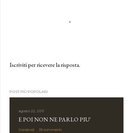
Iscriviti per ricevere la risposta.
P
o
s
POST PIÙ POPOLARI
t
a
u
agosto 22, 2011
n
E POI NON NE PARLO PIU'
c
Condividi
35 commenti