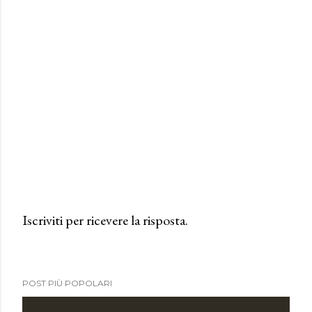
Iscriviti per ricevere la risposta.
P
o
s
POST PIÙ POPOLARI
t
a