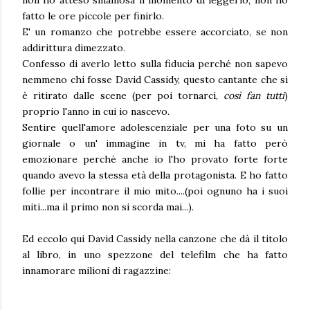
non ho atteso smaniosa il momento di leggerlo, non ho
fatto le ore piccole per finirlo.
E' un romanzo che potrebbe essere accorciato, se non
addirittura dimezzato.
Confesso di averlo letto sulla fiducia perché non sapevo
nemmeno chi fosse David Cassidy, questo cantante che si
è ritirato dalle scene (per poi tornarci,
così fan tutti
)
proprio l'anno in cui io nascevo.
Sentire quell'amore adolescenziale per una foto su un
giornale o un' immagine in tv, mi ha fatto però
emozionare perché anche io l'ho provato forte forte
quando avevo la stessa età della protagonista. E ho fatto
follie per incontrare il mio mito....(poi ognuno ha i suoi
miti...ma il primo non si scorda mai...).
Ed eccolo qui David Cassidy nella canzone che dà il titolo
al libro, in uno spezzone del telefilm che ha fatto
innamorare milioni di ragazzine: