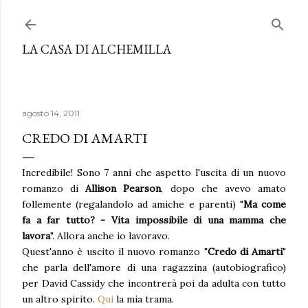
Passa ai contenuti principali
LA CASA DI ALCHEMILLA
agosto 14, 2011
CREDO DI AMARTI
Incredibile! Sono 7 anni che aspetto l'uscita di un nuovo
romanzo di
Allison Pearson
, dopo che avevo amato
follemente (regalandolo ad amiche e parenti) "
Ma come
fa a far tutto? - Vita impossibile di una mamma che
lavora
". Allora anche io lavoravo.
Quest'anno è uscito il nuovo romanzo "
Credo di Amarti
"
che parla dell'amore di una ragazzina (autobiografico)
per David Cassidy che incontrerà poi da adulta con tutto
un altro spirito.
Qui
la mia trama.