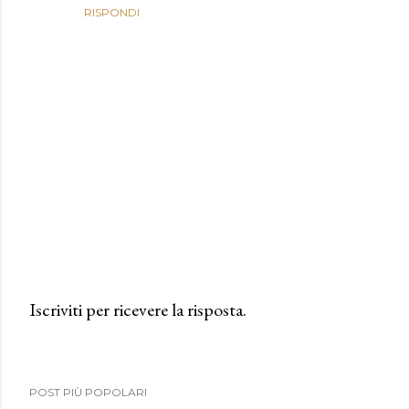
RISPONDI
Iscriviti per ricevere la risposta.
P
o
s
POST PIÙ POPOLARI
t