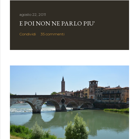
a
u
agosto 22, 2011
n
E POI NON NE PARLO PIU'
c
Condividi
35 commenti
o
m
m
e
n
t
o