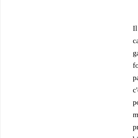
I
c
g
f
p
c
p
m
p