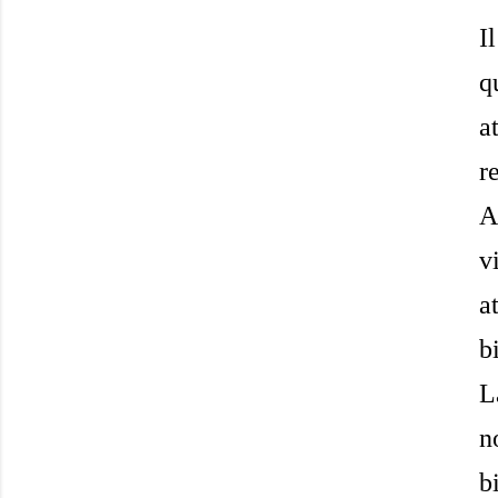
I
q
a
r
A
v
a
b
L
n
b