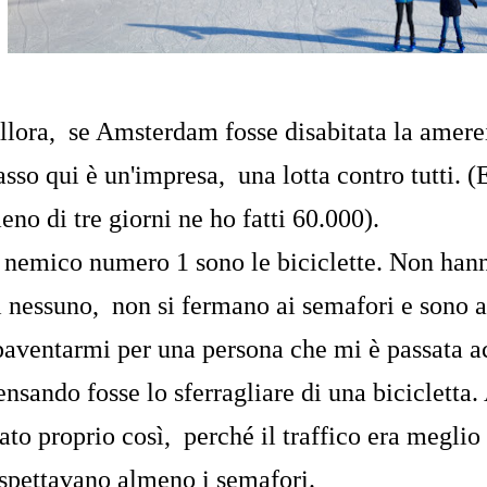
llora, se Amsterdam fosse disabitata la amerei
asso qui è un'impresa, una lotta contro tutti. (
eno di tre giorni ne ho fatti 60.000).
l nemico numero 1 sono le biciclette. Non hanno
i nessuno, non si fermano ai semafori e sono ar
paventarmi per una persona che mi è passata a
ensando fosse lo sferragliare di una bicicletta
tato proprio così, perché il traffico era meglio 
ispettavano almeno i semafori.