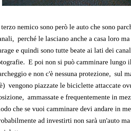
l terzo nemico sono però le auto che sono parc
anali, perché le lasciano anche a casa loro ma 
arage e quindi sono tutte beate ai lati dei canal
otografie. E poi non si può camminare lungo i
archeggio e non c'è nessuna protezione, sul 
'è) vengono piazzate le biciclette attaccate ov
osizione, ammassate e frequentemente in mez
odo che se vuoi camminare devi andare in mez
robabilmente ad investirti non sarà un'auto ma