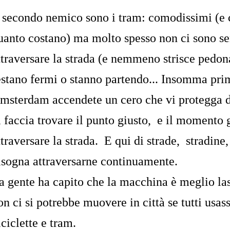
l secondo nemico sono i tram: comodissimi (e
uanto costano) ma molto spesso non ci sono se
ttraversare la strada (e nemmeno strisce pedona
estano fermi o stanno partendo... Insomma prim
msterdam accendete un cero che vi protegga da
i faccia trovare il punto giusto, e il momento 
ttraversare la strada. E qui di strade, stradine
isogna attraversarne continuamente.
a gente ha capito che la macchina è meglio las
on ci si potrebbe muovere in città se tutti usass
iciclette e tram.