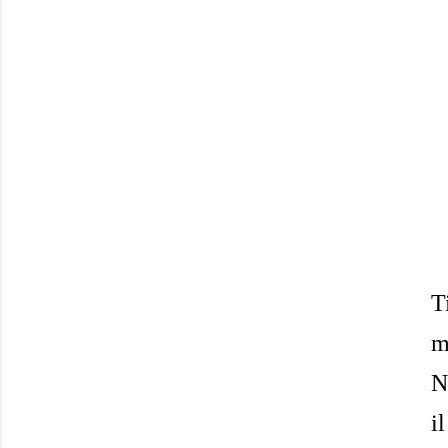
T
m
N
i